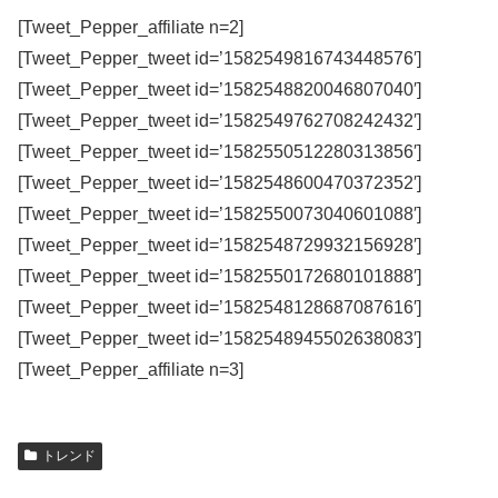
[Tweet_Pepper_affiliate n=2]
[Tweet_Pepper_tweet id=’1582549816743448576′]
[Tweet_Pepper_tweet id=’1582548820046807040′]
[Tweet_Pepper_tweet id=’1582549762708242432′]
[Tweet_Pepper_tweet id=’1582550512280313856′]
[Tweet_Pepper_tweet id=’1582548600470372352′]
[Tweet_Pepper_tweet id=’1582550073040601088′]
[Tweet_Pepper_tweet id=’1582548729932156928′]
[Tweet_Pepper_tweet id=’1582550172680101888′]
[Tweet_Pepper_tweet id=’1582548128687087616′]
[Tweet_Pepper_tweet id=’1582548945502638083′]
[Tweet_Pepper_affiliate n=3]
トレンド