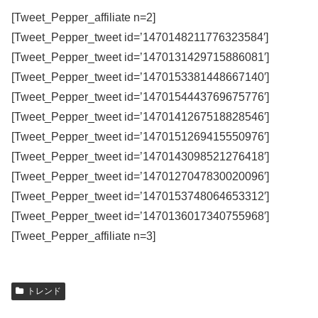
[Tweet_Pepper_affiliate n=2]
[Tweet_Pepper_tweet id=’1470148211776323584′]
[Tweet_Pepper_tweet id=’1470131429715886081′]
[Tweet_Pepper_tweet id=’1470153381448667140′]
[Tweet_Pepper_tweet id=’1470154443769675776′]
[Tweet_Pepper_tweet id=’1470141267518828546′]
[Tweet_Pepper_tweet id=’1470151269415550976′]
[Tweet_Pepper_tweet id=’1470143098521276418′]
[Tweet_Pepper_tweet id=’1470127047830020096′]
[Tweet_Pepper_tweet id=’1470153748064653312′]
[Tweet_Pepper_tweet id=’1470136017340755968′]
[Tweet_Pepper_affiliate n=3]
トレンド