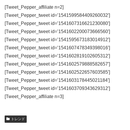
[Tweet_Pepper_affiliate n=2]
[Tweet_Pepper_tweet id=’1541599584409260032′]
[Tweet_Pepper_tweet id=’1541607316621230080′]
[Tweet_Pepper_tweet id=’1541602200073666560′]
[Tweet_Pepper_tweet id=’1541595673183014912′]
[Tweet_Pepper_tweet id=’1541607478349398016′]
[Tweet_Pepper_tweet id=’1541602819102605312′]
[Tweet_Pepper_tweet id=’1541602579888582657′]
[Tweet_Pepper_tweet id=’1541602522657603585′]
[Tweet_Pepper_tweet id=’1541603178445021184′]
[Tweet_Pepper_tweet id=’1541603709343629312′]
[Tweet_Pepper_affiliate n=3]
トレンド