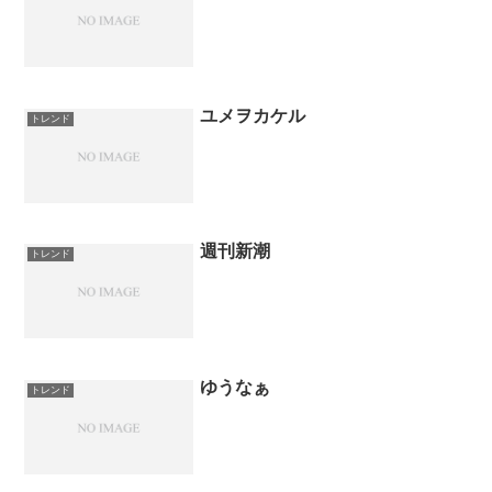
ユメヲカケル
トレンド
週刊新潮
トレンド
ゆうなぁ
トレンド