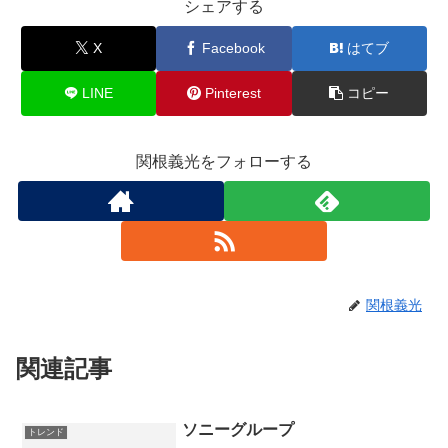
シェアする
X
Facebook
はてブ
LINE
Pinterest
コピー
関根義光をフォローする
関根義光
関連記事
ソニーグループ
トレンド