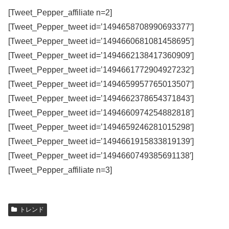
[Tweet_Pepper_affiliate n=2]
[Tweet_Pepper_tweet id=’1494658708990693377′]
[Tweet_Pepper_tweet id=’1494660681081458695′]
[Tweet_Pepper_tweet id=’1494662138417360909′]
[Tweet_Pepper_tweet id=’1494661772904927232′]
[Tweet_Pepper_tweet id=’1494659957765013507′]
[Tweet_Pepper_tweet id=’1494662378654371843′]
[Tweet_Pepper_tweet id=’1494660974254882818′]
[Tweet_Pepper_tweet id=’1494659246281015298′]
[Tweet_Pepper_tweet id=’1494661915833819139′]
[Tweet_Pepper_tweet id=’1494660749385691138′]
[Tweet_Pepper_affiliate n=3]
トレンド