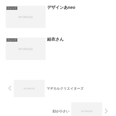
デザインあneo
トレンド
結衣さん
トレンド
マヂカルクリエイターズ
顔が小さい