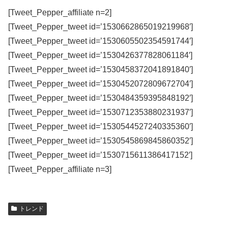
[Tweet_Pepper_affiliate n=2]
[Tweet_Pepper_tweet id=’1530662865019219968′]
[Tweet_Pepper_tweet id=’1530605502354591744′]
[Tweet_Pepper_tweet id=’1530426377828061184′]
[Tweet_Pepper_tweet id=’1530458372041891840′]
[Tweet_Pepper_tweet id=’1530452072809672704′]
[Tweet_Pepper_tweet id=’1530484359395848192′]
[Tweet_Pepper_tweet id=’1530712353880231937′]
[Tweet_Pepper_tweet id=’1530544527240335360′]
[Tweet_Pepper_tweet id=’1530545869845860352′]
[Tweet_Pepper_tweet id=’1530715611386417152′]
[Tweet_Pepper_affiliate n=3]
トレンド