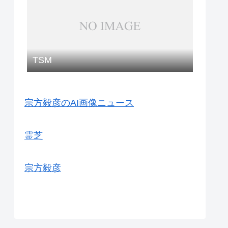
TSM
宗方毅彦のAI画像ニュース
霊芝
宗方毅彦