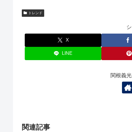
トレンド
シ
X
LINE
関根義光
関連記事