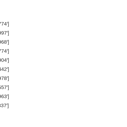
74′]
97′]
68′]
74′]
04′]
42′]
78′]
57′]
63′]
37′]