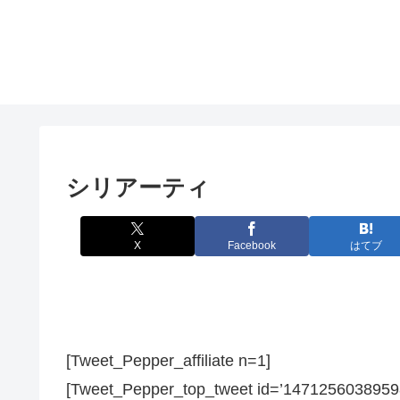
シリアーティ
X
Facebook
はてブ
[Tweet_Pepper_affiliate n=1]
[Tweet_Pepper_top_tweet id=’1471256038959