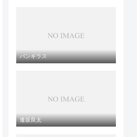
バンギラス
逢坂良太