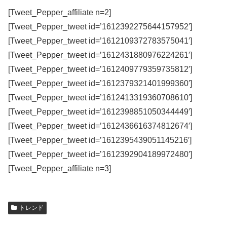
[Tweet_Pepper_affiliate n=2]
[Tweet_Pepper_tweet id=’1612392275644157952′]
[Tweet_Pepper_tweet id=’1612109372783575041′]
[Tweet_Pepper_tweet id=’1612431880976224261′]
[Tweet_Pepper_tweet id=’1612409779359735812′]
[Tweet_Pepper_tweet id=’1612379321401999360′]
[Tweet_Pepper_tweet id=’1612413319360708610′]
[Tweet_Pepper_tweet id=’1612398851050344449′]
[Tweet_Pepper_tweet id=’1612436616374812674′]
[Tweet_Pepper_tweet id=’1612395439051145216′]
[Tweet_Pepper_tweet id=’1612392904189972480′]
[Tweet_Pepper_affiliate n=3]
トレンド