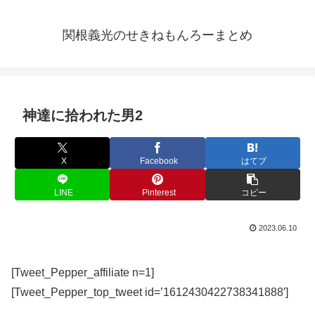
関根義光のせきねもんろーまとめ
神達に拾われた男2
X
Facebook
はてブ
LINE
Pinterest
コピー
2023.06.10
[Tweet_Pepper_affiliate n=1]
[Tweet_Pepper_top_tweet id=’1612430422738341888′]