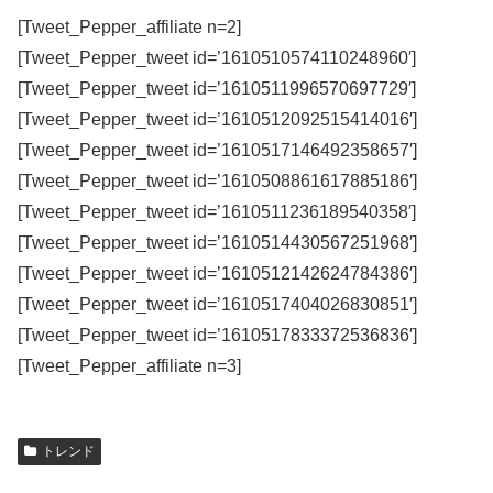
[Tweet_Pepper_affiliate n=2]
[Tweet_Pepper_tweet id=’1610510574110248960′]
[Tweet_Pepper_tweet id=’1610511996570697729′]
[Tweet_Pepper_tweet id=’1610512092515414016′]
[Tweet_Pepper_tweet id=’1610517146492358657′]
[Tweet_Pepper_tweet id=’1610508861617885186′]
[Tweet_Pepper_tweet id=’1610511236189540358′]
[Tweet_Pepper_tweet id=’1610514430567251968′]
[Tweet_Pepper_tweet id=’1610512142624784386′]
[Tweet_Pepper_tweet id=’1610517404026830851′]
[Tweet_Pepper_tweet id=’1610517833372536836′]
[Tweet_Pepper_affiliate n=3]
トレンド