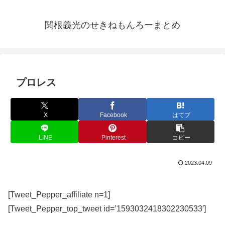
関根義光のせきねもんろーまとめ
プロレス
X
Facebook
はてブ
LINE
Pinterest
コピー
2023.04.09
[Tweet_Pepper_affiliate n=1]
[Tweet_Pepper_top_tweet id=’1593032418302230533′]