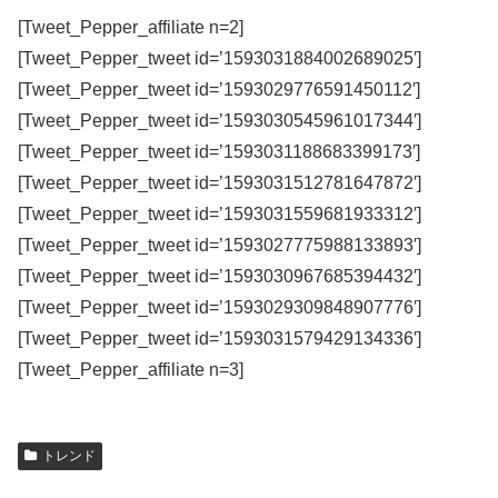
[Tweet_Pepper_affiliate n=2]
[Tweet_Pepper_tweet id=’1593031884002689025′]
[Tweet_Pepper_tweet id=’1593029776591450112′]
[Tweet_Pepper_tweet id=’1593030545961017344′]
[Tweet_Pepper_tweet id=’1593031188683399173′]
[Tweet_Pepper_tweet id=’1593031512781647872′]
[Tweet_Pepper_tweet id=’1593031559681933312′]
[Tweet_Pepper_tweet id=’1593027775988133893′]
[Tweet_Pepper_tweet id=’1593030967685394432′]
[Tweet_Pepper_tweet id=’1593029309848907776′]
[Tweet_Pepper_tweet id=’1593031579429134336′]
[Tweet_Pepper_affiliate n=3]
トレンド