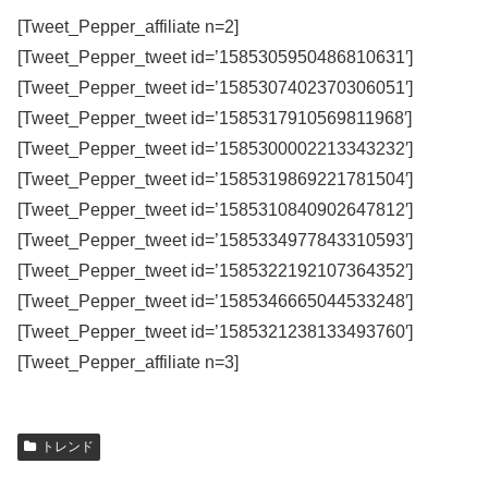
[Tweet_Pepper_affiliate n=2]
[Tweet_Pepper_tweet id=’1585305950486810631′]
[Tweet_Pepper_tweet id=’1585307402370306051′]
[Tweet_Pepper_tweet id=’1585317910569811968′]
[Tweet_Pepper_tweet id=’1585300002213343232′]
[Tweet_Pepper_tweet id=’1585319869221781504′]
[Tweet_Pepper_tweet id=’1585310840902647812′]
[Tweet_Pepper_tweet id=’1585334977843310593′]
[Tweet_Pepper_tweet id=’1585322192107364352′]
[Tweet_Pepper_tweet id=’1585346665044533248′]
[Tweet_Pepper_tweet id=’1585321238133493760′]
[Tweet_Pepper_affiliate n=3]
トレンド