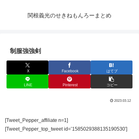
関根義光のせきねもんろーまとめ
制服強強剣
X
Facebook
はてブ
LINE
Pinterest
コピー
2023.03.12
[Tweet_Pepper_affiliate n=1]
[Tweet_Pepper_top_tweet id=’1585029388135190530′]