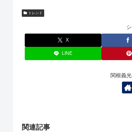
トレンド
シ
X
LINE
関根義光
関連記事