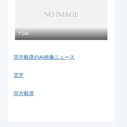
TSM
宗方毅彦のAI画像ニュース
霊芝
宗方毅彦