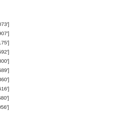
73′]
07′]
75′]
92′]
00′]
89′]
60′]
16′]
80′]
56′]