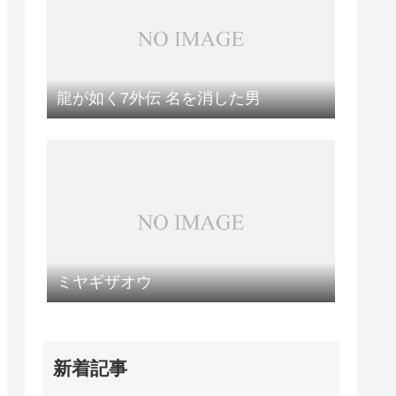
龍が如く7外伝 名を消した男
ミヤギザオウ
新着記事