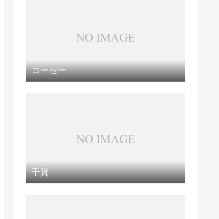
コーセー
千賀