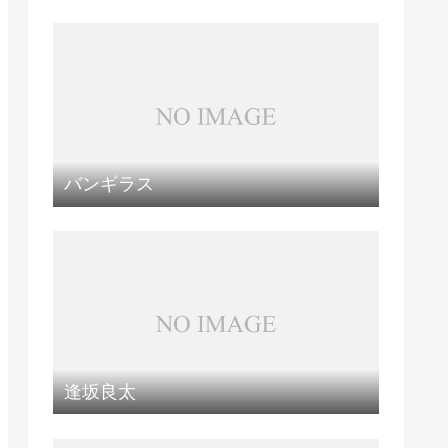
バンギラス
逢坂良太