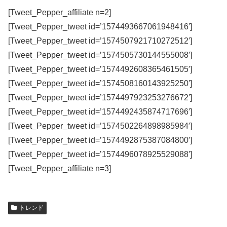
[Tweet_Pepper_affiliate n=2]
[Tweet_Pepper_tweet id=’1574493667061948416′]
[Tweet_Pepper_tweet id=’1574507921710272512′]
[Tweet_Pepper_tweet id=’1574505730144555008′]
[Tweet_Pepper_tweet id=’1574492608365461505′]
[Tweet_Pepper_tweet id=’1574508160143925250′]
[Tweet_Pepper_tweet id=’1574497923253276672′]
[Tweet_Pepper_tweet id=’1574492435874717696′]
[Tweet_Pepper_tweet id=’1574502264898985984′]
[Tweet_Pepper_tweet id=’1574492875387084800′]
[Tweet_Pepper_tweet id=’1574496078925529088′]
[Tweet_Pepper_affiliate n=3]
トレンド