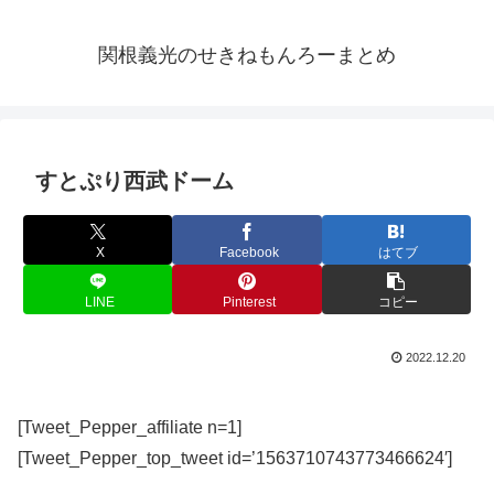
関根義光のせきねもんろーまとめ
すとぷり西武ドーム
X
Facebook
はてブ
LINE
Pinterest
コピー
2022.12.20
[Tweet_Pepper_affiliate n=1]
[Tweet_Pepper_top_tweet id=’1563710743773466624′]