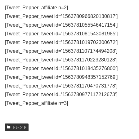
[Tweet_Pepper_affiliate n=2]
[Tweet_Pepper_tweet id=’1563780966820130817′]
[Tweet_Pepper_tweet id=’1563781055546417154′]
[Tweet_Pepper_tweet id=’1563781081543081985′]
[Tweet_Pepper_tweet id=’1563781019702300672′]
[Tweet_Pepper_tweet id=’1563781107174494208′]
[Tweet_Pepper_tweet id=’1563781170223280128′]
[Tweet_Pepper_tweet id=’1563781018435276800′]
[Tweet_Pepper_tweet id=’1563780948357152769′]
[Tweet_Pepper_tweet id=’1563781170470731778′]
[Tweet_Pepper_tweet id=’1563780977117212673′]
[Tweet_Pepper_affiliate n=3]
トレンド