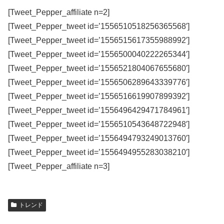
[Tweet_Pepper_affiliate n=2]
[Tweet_Pepper_tweet id=’1556510518256365568′]
[Tweet_Pepper_tweet id=’1556515617355988992′]
[Tweet_Pepper_tweet id=’1556500040222265344′]
[Tweet_Pepper_tweet id=’1556521804067655680′]
[Tweet_Pepper_tweet id=’1556506289643339776′]
[Tweet_Pepper_tweet id=’1556516619907899392′]
[Tweet_Pepper_tweet id=’1556496429471784961′]
[Tweet_Pepper_tweet id=’1556510543648722948′]
[Tweet_Pepper_tweet id=’1556494793249013760′]
[Tweet_Pepper_tweet id=’1556494955283038210′]
[Tweet_Pepper_affiliate n=3]
トレンド