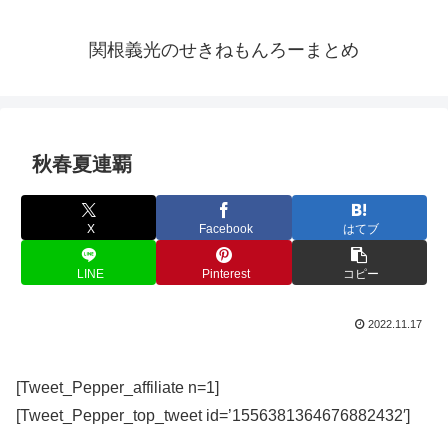
関根義光のせきねもんろーまとめ
秋春夏連覇
X
Facebook
はてブ
LINE
Pinterest
コピー
2022.11.17
[Tweet_Pepper_affiliate n=1]
[Tweet_Pepper_top_tweet id=’1556381364676882432′]