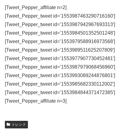
[Tweet_Pepper_affiliate n=2]
[Tweet_Pepper_tweet id=’1553987463290716160′]
[Tweet_Pepper_tweet id=’1553987942967693313′]
[Tweet_Pepper_tweet id=’1553984501352501248′]
[Tweet_Pepper_tweet id=’1553979588916973568′]
[Tweet_Pepper_tweet id=’1553989511625207809′]
[Tweet_Pepper_tweet id=’1553977907730452481′]
[Tweet_Pepper_tweet id=’1553987979068456960′]
[Tweet_Pepper_tweet id=’1553993089244876801′]
[Tweet_Pepper_tweet id=’1553985682330112002′]
[Tweet_Pepper_tweet id=’1553984844371472385′]
[Tweet_Pepper_affiliate n=3]
トレンド