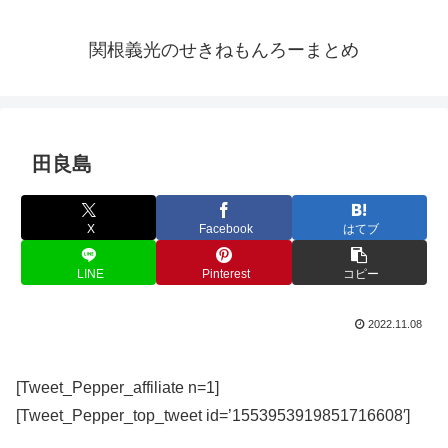
関根義光のせきねもんろーまとめ
田良島
X
Facebook
はてブ
LINE
Pinterest
コピー
2022.11.08
[Tweet_Pepper_affiliate n=1]
[Tweet_Pepper_top_tweet id=’1553953919851716608′]