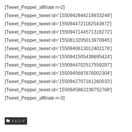
[Tweet_Pepper_affiliate n=2]
[Tweet_Pepper_tweet id=’1550942844218933248′]
[Tweet_Pepper_tweet id=’1550944721182543872′]
[Tweet_Pepper_tweet id=’1550947144571318272′]
[Tweet_Pepper_tweet id=’1550813205013970945′]
[Tweet_Pepper_tweet id=’1550940613012402176′]
[Tweet_Pepper_tweet id=’1550941505438695424′]
[Tweet_Pepper_tweet id=’1550944702517559297′]
[Tweet_Pepper_tweet id=’1550945687676002304′]
[Tweet_Pepper_tweet id=’1550942707161260033′]
[Tweet_Pepper_tweet id=’1550945862238752768′]
[Tweet_Pepper_affiliate n=3]
トレンド