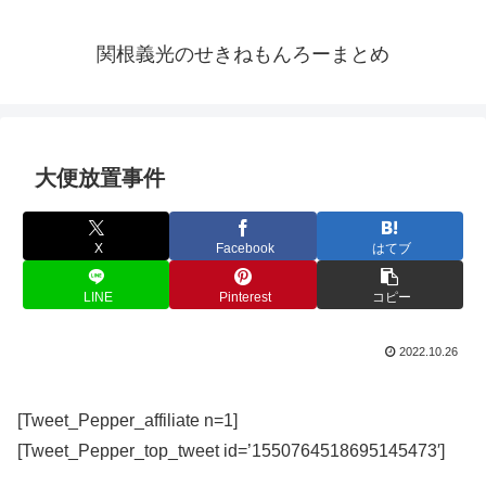
関根義光のせきねもんろーまとめ
大便放置事件
X
Facebook
はてブ
LINE
Pinterest
コピー
2022.10.26
[Tweet_Pepper_affiliate n=1]
[Tweet_Pepper_top_tweet id=’1550764518695145473′]