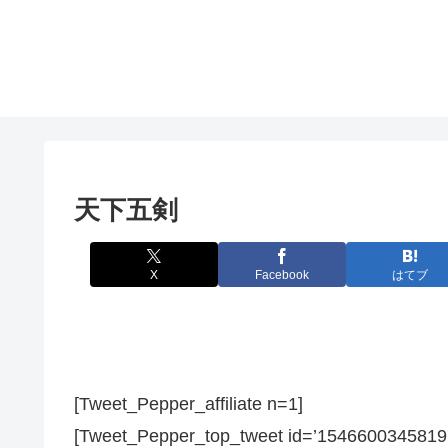
天下五剣
X
Facebook
はてブ
[Tweet_Pepper_affiliate n=1]
[Tweet_Pepper_top_tweet id=’1546600345819