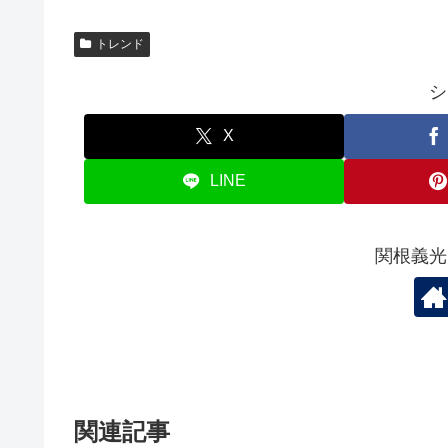
トレンド
シ
X
LINE
関根義光
関連記事