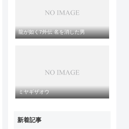
龍が如く7外伝 名を消した男
ミヤギザオウ
新着記事