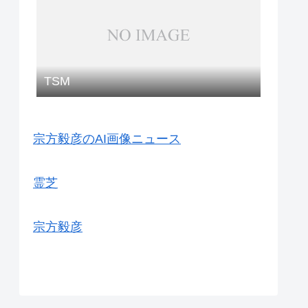
TSM
宗方毅彦のAI画像ニュース
霊芝
宗方毅彦