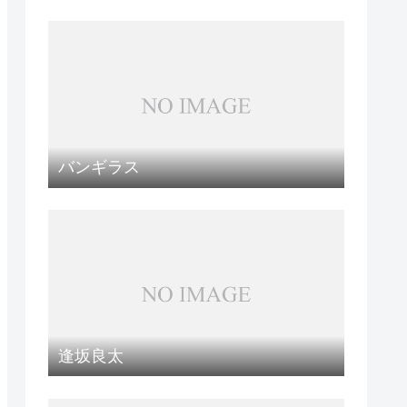
バンギラス
逢坂良太