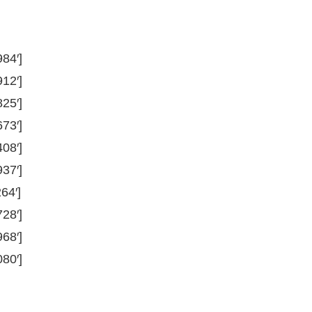
84′]
12′]
25′]
73′]
08′]
37′]
64′]
28′]
68′]
80′]