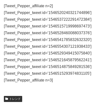
[Tweet_Pepper_affiliate n=2]
[Tweet_Pepper_tweet id=’1546520240321744896′]
[Tweet_Pepper_tweet id=’1546537222291472384′]
[Tweet_Pepper_tweet id=’1546515719998697473′]
[Tweet_Pepper_tweet id=’1546528460088037376′]
[Tweet_Pepper_tweet id=’1546541785832632320′]
[Tweet_Pepper_tweet id=’1546554307121938433′]
[Tweet_Pepper_tweet id=’1546529349415075840′]
[Tweet_Pepper_tweet id=’1546521645879562241′]
[Tweet_Pepper_tweet id=’1546514875849281536′]
[Tweet_Pepper_tweet id=’1546515293974831105′]
[Tweet_Pepper_affiliate n=3]
トレンド