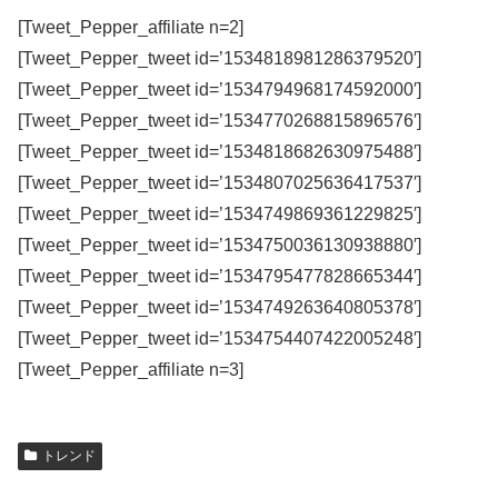
[Tweet_Pepper_affiliate n=2]
[Tweet_Pepper_tweet id=’1534818981286379520′]
[Tweet_Pepper_tweet id=’1534794968174592000′]
[Tweet_Pepper_tweet id=’1534770268815896576′]
[Tweet_Pepper_tweet id=’1534818682630975488′]
[Tweet_Pepper_tweet id=’1534807025636417537′]
[Tweet_Pepper_tweet id=’1534749869361229825′]
[Tweet_Pepper_tweet id=’1534750036130938880′]
[Tweet_Pepper_tweet id=’1534795477828665344′]
[Tweet_Pepper_tweet id=’1534749263640805378′]
[Tweet_Pepper_tweet id=’1534754407422005248′]
[Tweet_Pepper_affiliate n=3]
トレンド