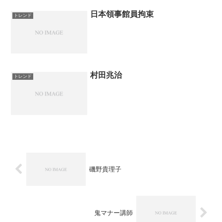
日本領事館員拘束
トレンド
村田兆治
トレンド
磯野貴理子
鬼マナー講師