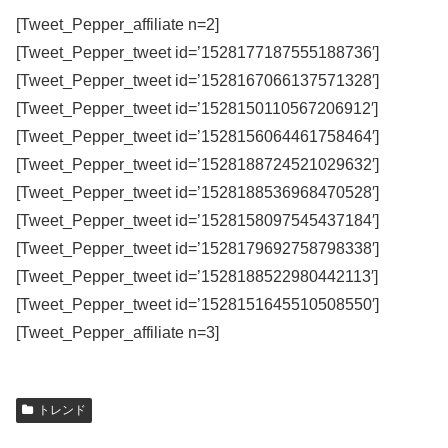
[Tweet_Pepper_affiliate n=2]
[Tweet_Pepper_tweet id=’1528177187555188736′]
[Tweet_Pepper_tweet id=’1528167066137571328′]
[Tweet_Pepper_tweet id=’1528150110567206912′]
[Tweet_Pepper_tweet id=’1528156064461758464′]
[Tweet_Pepper_tweet id=’1528188724521029632′]
[Tweet_Pepper_tweet id=’1528188536968470528′]
[Tweet_Pepper_tweet id=’1528158097545437184′]
[Tweet_Pepper_tweet id=’1528179692758798338′]
[Tweet_Pepper_tweet id=’1528188522980442113′]
[Tweet_Pepper_tweet id=’1528151645510508550′]
[Tweet_Pepper_affiliate n=3]
トレンド