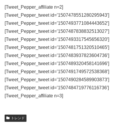
[Tweet_Pepper_affiliate n=2]
[Tweet_Pepper_tweet id=’1507478551280295943′]
[Tweet_Pepper_tweet id=’1507493771084443652′]
[Tweet_Pepper_tweet id=’1507487838832513027′]
[Tweet_Pepper_tweet id=’1507493317545656320′]
[Tweet_Pepper_tweet id=’1507481751320510465′]
[Tweet_Pepper_tweet id=’1507483937823604736′]
[Tweet_Pepper_tweet id=’1507489320458141696′]
[Tweet_Pepper_tweet id=’1507491749572538368′]
[Tweet_Pepper_tweet id=’1507490284589903873′]
[Tweet_Pepper_tweet id=’1507484719776116736′]
[Tweet_Pepper_affiliate n=3]
トレンド