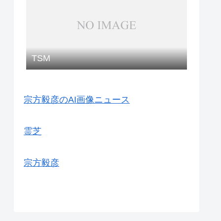
TSM
宗方毅彦のAI画像ニュース
霊芝
宗方毅彦