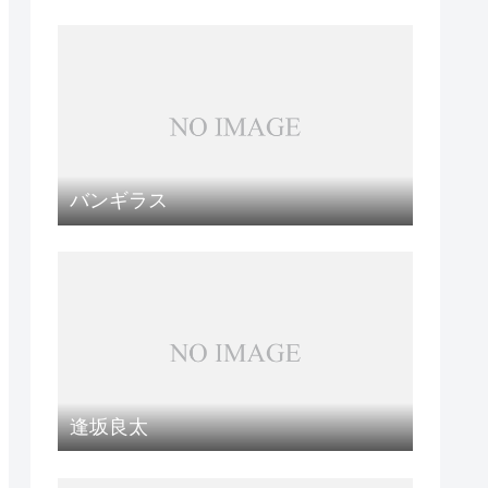
バンギラス
逢坂良太