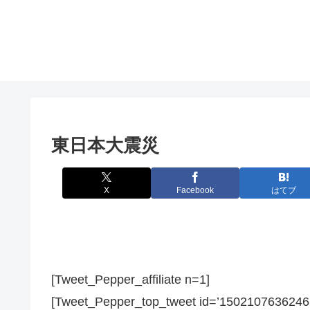
東日本大震災
X
Facebook
はてブ
[Tweet_Pepper_affiliate n=1]
[Tweet_Pepper_top_tweet id=’1502107636246