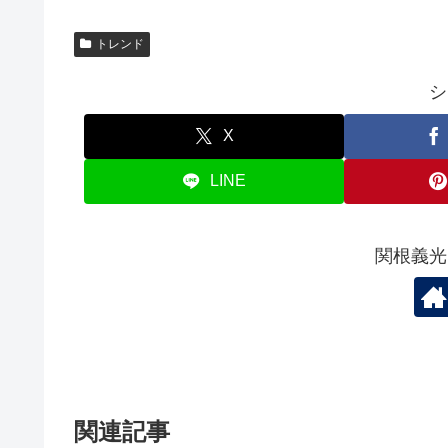
トレンド
シ
X
LINE
関根義光
関連記事