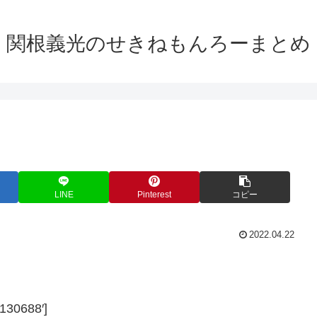
関根義光のせきねもんろーまとめ
LINE
Pinterest
コピー
2022.04.22
130688′]