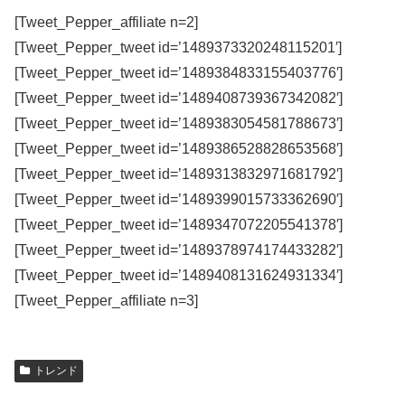
[Tweet_Pepper_affiliate n=2]
[Tweet_Pepper_tweet id=’1489373320248115201′]
[Tweet_Pepper_tweet id=’1489384833155403776′]
[Tweet_Pepper_tweet id=’1489408739367342082′]
[Tweet_Pepper_tweet id=’1489383054581788673′]
[Tweet_Pepper_tweet id=’1489386528828653568′]
[Tweet_Pepper_tweet id=’1489313832971681792′]
[Tweet_Pepper_tweet id=’1489399015733362690′]
[Tweet_Pepper_tweet id=’1489347072205541378′]
[Tweet_Pepper_tweet id=’1489378974174433282′]
[Tweet_Pepper_tweet id=’1489408131624931334′]
[Tweet_Pepper_affiliate n=3]
トレンド