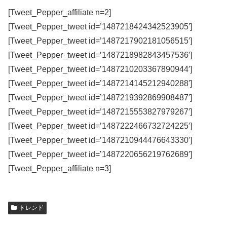
[Tweet_Pepper_affiliate n=2]
[Tweet_Pepper_tweet id=’1487218424342523905′]
[Tweet_Pepper_tweet id=’1487217902181056515′]
[Tweet_Pepper_tweet id=’1487218982843457536′]
[Tweet_Pepper_tweet id=’1487210203367890944′]
[Tweet_Pepper_tweet id=’1487214145212940288′]
[Tweet_Pepper_tweet id=’1487219392869908487′]
[Tweet_Pepper_tweet id=’1487215553827979267′]
[Tweet_Pepper_tweet id=’1487222466732724225′]
[Tweet_Pepper_tweet id=’1487210944476643330′]
[Tweet_Pepper_tweet id=’1487220656219762689′]
[Tweet_Pepper_affiliate n=3]
トレンド