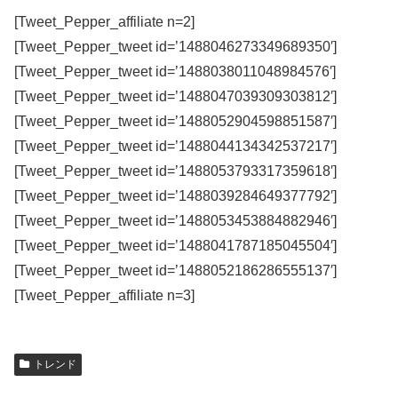
[Tweet_Pepper_affiliate n=2]
[Tweet_Pepper_tweet id=’1488046273349689350′]
[Tweet_Pepper_tweet id=’1488038011048984576′]
[Tweet_Pepper_tweet id=’1488047039309303812′]
[Tweet_Pepper_tweet id=’1488052904598851587′]
[Tweet_Pepper_tweet id=’1488044134342537217′]
[Tweet_Pepper_tweet id=’1488053793317359618′]
[Tweet_Pepper_tweet id=’1488039284649377792′]
[Tweet_Pepper_tweet id=’1488053453884882946′]
[Tweet_Pepper_tweet id=’1488041787185045504′]
[Tweet_Pepper_tweet id=’1488052186286555137′]
[Tweet_Pepper_affiliate n=3]
トレンド