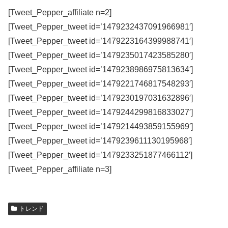
[Tweet_Pepper_affiliate n=2]
[Tweet_Pepper_tweet id=’1479232437091966981′]
[Tweet_Pepper_tweet id=’1479223164399988741′]
[Tweet_Pepper_tweet id=’1479235017423585280′]
[Tweet_Pepper_tweet id=’1479238986975813634′]
[Tweet_Pepper_tweet id=’1479221746817548293′]
[Tweet_Pepper_tweet id=’1479230197031632896′]
[Tweet_Pepper_tweet id=’1479244299816833027′]
[Tweet_Pepper_tweet id=’1479214493859155969′]
[Tweet_Pepper_tweet id=’1479239611130195968′]
[Tweet_Pepper_tweet id=’1479233251877466112′]
[Tweet_Pepper_affiliate n=3]
トレンド