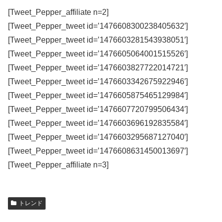
[Tweet_Pepper_affiliate n=2]
[Tweet_Pepper_tweet id=’1476608300238405632′]
[Tweet_Pepper_tweet id=’1476603281543938051′]
[Tweet_Pepper_tweet id=’1476605064001515526′]
[Tweet_Pepper_tweet id=’1476603827722014721′]
[Tweet_Pepper_tweet id=’1476603342675922946′]
[Tweet_Pepper_tweet id=’1476605875465129984′]
[Tweet_Pepper_tweet id=’1476607720799506434′]
[Tweet_Pepper_tweet id=’1476603696192835584′]
[Tweet_Pepper_tweet id=’1476603295687127040′]
[Tweet_Pepper_tweet id=’1476608631450013697′]
[Tweet_Pepper_affiliate n=3]
トレンド