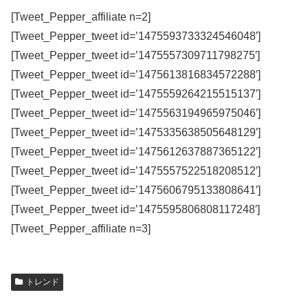
[Tweet_Pepper_affiliate n=2]
[Tweet_Pepper_tweet id=’1475593733324546048′]
[Tweet_Pepper_tweet id=’1475557309711798275′]
[Tweet_Pepper_tweet id=’1475613816834572288′]
[Tweet_Pepper_tweet id=’1475559264215515137′]
[Tweet_Pepper_tweet id=’1475563194965975046′]
[Tweet_Pepper_tweet id=’1475335638505648129′]
[Tweet_Pepper_tweet id=’1475612637887365122′]
[Tweet_Pepper_tweet id=’1475557522518208512′]
[Tweet_Pepper_tweet id=’1475606795133808641′]
[Tweet_Pepper_tweet id=’1475595806808117248′]
[Tweet_Pepper_affiliate n=3]
トレンド