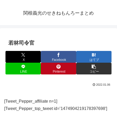
関根義光のせきねもんろーまとめ
若林司令官
X
Facebook
はてブ
LINE
Pinterest
コピー
2022.01.06
[Tweet_Pepper_affiliate n=1]
[Tweet_Pepper_top_tweet id=’1474904219178397698′]