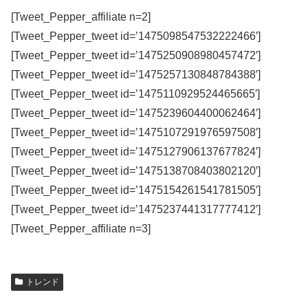
[Tweet_Pepper_affiliate n=2]
[Tweet_Pepper_tweet id=’1475098547532222466′]
[Tweet_Pepper_tweet id=’1475250908980457472′]
[Tweet_Pepper_tweet id=’1475257130848784388′]
[Tweet_Pepper_tweet id=’1475110929524465665′]
[Tweet_Pepper_tweet id=’1475239604400062464′]
[Tweet_Pepper_tweet id=’1475107291976597508′]
[Tweet_Pepper_tweet id=’1475127906137677824′]
[Tweet_Pepper_tweet id=’1475138708403802120′]
[Tweet_Pepper_tweet id=’1475154261541781505′]
[Tweet_Pepper_tweet id=’1475237441317777412′]
[Tweet_Pepper_affiliate n=3]
トレンド