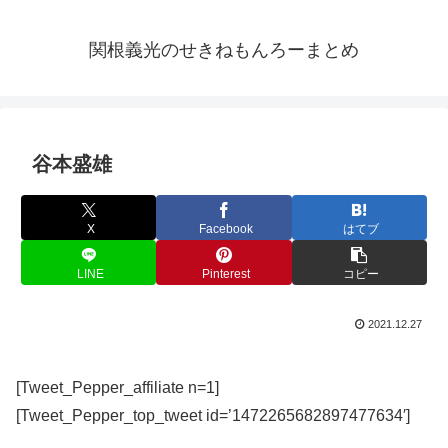
関根義光のせきねもんろーまとめ
谷本盛雄
X
Facebook
はてブ
LINE
Pinterest
コピー
2021.12.27
[Tweet_Pepper_affiliate n=1]
[Tweet_Pepper_top_tweet id=’1472265682897477634′]