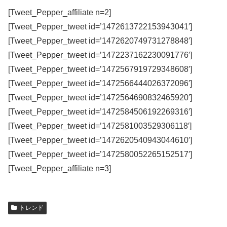
[Tweet_Pepper_affiliate n=2]
[Tweet_Pepper_tweet id=’1472613722153943041′]
[Tweet_Pepper_tweet id=’1472620749731278848′]
[Tweet_Pepper_tweet id=’1472237162230091776′]
[Tweet_Pepper_tweet id=’1472567919729348608′]
[Tweet_Pepper_tweet id=’1472566444026372096′]
[Tweet_Pepper_tweet id=’1472564690832465920′]
[Tweet_Pepper_tweet id=’1472584506192269316′]
[Tweet_Pepper_tweet id=’1472581003529306118′]
[Tweet_Pepper_tweet id=’1472620540943044610′]
[Tweet_Pepper_tweet id=’1472580052265152517′]
[Tweet_Pepper_affiliate n=3]
トレンド