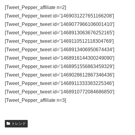
[Tweet_Pepper_affiliate n=2]
[Tweet_Pepper_tweet id=’1469031227651166208′]
[Tweet_Pepper_tweet id=’1469077966106001410′]
[Tweet_Pepper_tweet id=’1468913063676252165′]
[Tweet_Pepper_tweet id=’1469110512118304769′]
[Tweet_Pepper_tweet id=’1468913406950674434′]
[Tweet_Pepper_tweet id=’1468916144300249090′]
[Tweet_Pepper_tweet id=’1468951556863459329′]
[Tweet_Pepper_tweet id=’1469028612867346436′]
[Tweet_Pepper_tweet id=’1468911333383225346′]
[Tweet_Pepper_tweet id=’1468910772084686850′]
[Tweet_Pepper_affiliate n=3]
トレンド