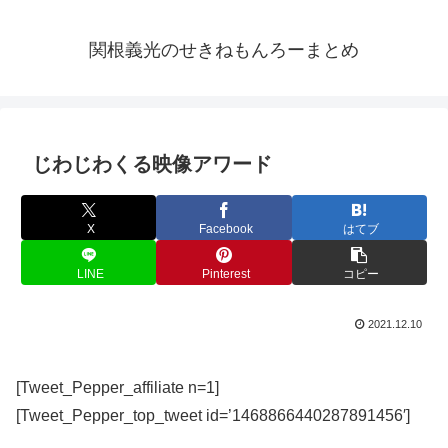
関根義光のせきねもんろーまとめ
じわじわくる映像アワード
X
Facebook
はてブ
LINE
Pinterest
コピー
2021.12.10
[Tweet_Pepper_affiliate n=1]
[Tweet_Pepper_top_tweet id=’1468866440287891456′]